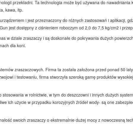
nologii przekładni. Ta technologia może być używana do nawadniania k
a, kawa, itp.
 urządzeniem i jest przeznaczony do różnych zastosowań i aplikacji, g
Gun jest dostępny z ciśnieniem roboczym od 2,0 do 7,5 kg/cm2 i przep
as w dziale zraszaczy i są doskonałe do pokrywania dużych powierzch
nach dla koni.
emów zraszaczowych. Firma ta została założona przed ponad 50 laty i 
zwojowi i testowaniu, firma stworzyła szeroką gamę produktów wysokie
 do stosowania w rolnictwie, w tym do deszczowni i innych dużych syst
ożliwe ich użycie w przypadku korozyjnych źródeł wody- są one zabezp
zymałość swoich zraszaczy o ekstremalnie dużej mocy z nowoczesną tech