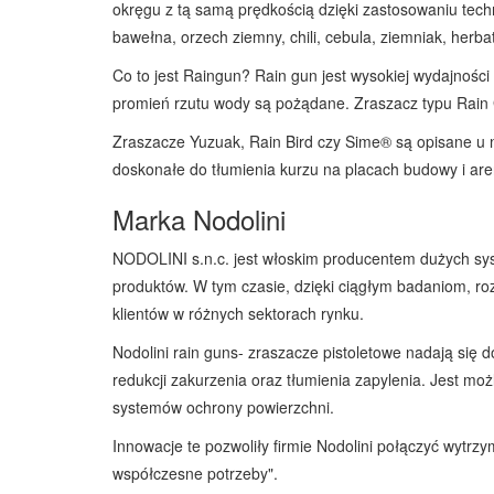
okręgu z tą samą prędkością dzięki zastosowaniu tech
bawełna, orzech ziemny, chili, cebula, ziemniak, herbat
Co to jest Raingun? Rain gun jest wysokiej wydajności
promień rzutu wody są pożądane. Zraszacz typu Rain 
Zraszacze Yuzuak, Rain Bird czy Sime® są opisane u n
doskonałe do tłumienia kurzu na placach budowy i are
Marka Nodolini
NODOLINI s.n.c. jest włoskim producentem dużych syst
produktów. W tym czasie, dzięki ciągłym badaniom, ro
klientów w różnych sektorach rynku.
Nodolini rain guns- zraszacze pistoletowe nadają się
redukcji zakurzenia oraz tłumienia zapylenia. Jest m
systemów ochrony powierzchni.
Innowacje te pozwoliły firmie Nodolini połączyć wytr
współczesne potrzeby".