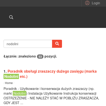
Login
Łącznie: znaleziono
pozycji.
53
1.
Poradnik obsługi zraszaczy dużego zasięgu (marka
Nodolini
etc.)
/
Home
/
Poradnik - Użytkowanie i konserwacja dużych zraszaczy (np.
marki
Nodolini
) Instalacja Użytkowanie Instrukcja konserwacji
OSTRZEŻENIE - NIE NALEŻY STAĆ W POBLIŻU ZRASZACZA,
GDY JEST ...