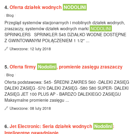
4.
Oferta działek wodnych
NODOLINI
/
Blog
/
Przegląd systemów stacjonarnych i mobilnych działek wodnych,
zraszaczy, systemów działek wodnych marki
NODOLINI
SPRINKLERS SPRINKLER S45 DZIAŁKO WODNE DOSTĘPNE
Z GWINTOWANYM POŁĄCZENIEM 1 1/2" ...
Utworzone: 12 luty 2018
5.
Oferta firmy
Nodolini
, promienie zasięgu zraszaczy
/
Blog
/
Oferta podstawowa: S45- ŚREDNI ZAKRES S60 -DALEKI ZASIĘG
DALEKI ZASIĘG -S70 DALEKI ZASIĘG -S80 S80 SUPER- DALEKI
ZASIĘG JET 100 PLUS AP - BARDZO DALEKIEGO ZASIĘGU
Maksymalne promienie zasięgu ...
Utworzone: 08 luty 2018
6.
Jet Electronic: Seria działek wodnych
Nodolini
:
Inteligentne nawadnianie