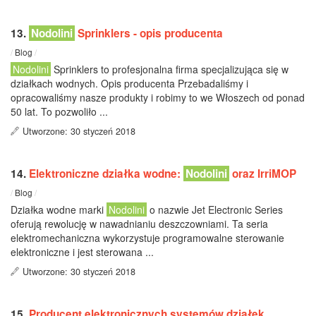
13.
Nodolini
Sprinklers - opis producenta
/
Blog
/
Nodolini
Sprinklers to profesjonalna firma specjalizująca się w
działkach wodnych. Opis producenta Przebadaliśmy i
opracowaliśmy nasze produkty i robimy to we Włoszech od ponad
50 lat. To pozwoliło ...
Utworzone: 30 styczeń 2018
14.
Elektroniczne działka wodne:
Nodolini
oraz IrriMOP
/
Blog
/
Działka wodne marki
Nodolini
o nazwie Jet Electronic Series
oferują rewolucję w nawadnianiu deszczowniami. Ta seria
elektromechaniczna wykorzystuje programowalne sterowanie
elektroniczne i jest sterowana ...
Utworzone: 30 styczeń 2018
15.
Producent elektronicznych systemów działek