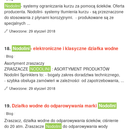
Nodolini
- systemy ograniczania kurzu za pomocą ścieków. Oferta
producenta. Nodolini- systemy tłumienia kurzu - są przeznaczone
do stosowania z płynami korozyjnymi. - produkowane są ze
specjalnych ...
Utworzone: 29 styczeń 2018
18.
Nodolini
- elektroniczne i klasyczne działka wodne
/
Blog
/
Asortyment zraszaczy
ZRASZACZE
NODOLINI
: ASORTYMENT PRODUKTÓW
Nodolini Sprinklers to: - bogaty zakres doradztwa technicznego,
- szybka obsługa zamówień w zależności od zapotrzebowania, ...
Utworzone: 29 styczeń 2018
19.
Działko wodne do odparowywania marki
Nodolini
/
Blog
/
Zraszacz, działka wodne do odparowywania ścieków, ciśnienie
do 20 atm. Zraszacze
Nodolini
do odparowywania wody