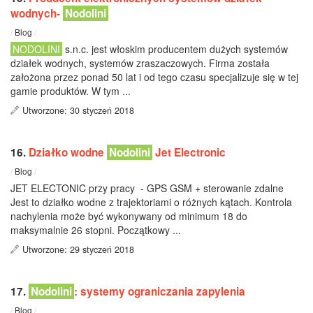
wodnych-
Nodolini
/
Blog
/
NODOLINI
s.n.c. jest włoskim producentem dużych systemów
działek wodnych, systemów zraszaczowych. Firma została
założona przez ponad 50 lat i od tego czasu specjalizuje się w tej
gamie produktów. W tym ...
Utworzone: 30 styczeń 2018
16.
Działko wodne
Nodolini
Jet Electronic
/
Blog
/
JET ELECTONIC przy pracy - GPS GSM + sterowanie zdalne
Jest to działko wodne z trajektoriami o różnych kątach. Kontrola
nachylenia może być wykonywany od minimum 18 do
maksymalnie 26 stopni. Początkowy ...
Utworzone: 29 styczeń 2018
17.
Nodolini
: systemy ograniczania zapylenia
/
Blog
/