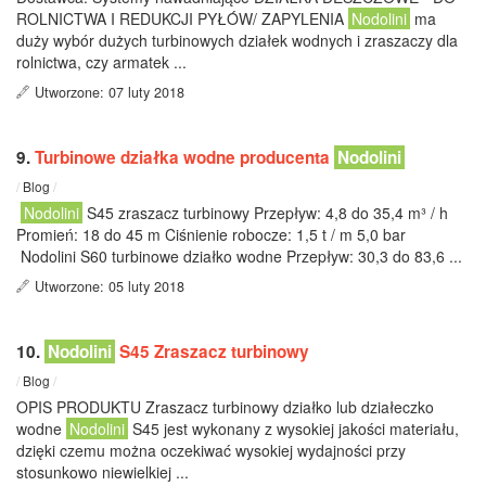
ROLNICTWA I REDUKCJI PYŁÓW/ ZAPYLENIA
Nodolini
ma
duży wybór dużych turbinowych działek wodnych i zraszaczy dla
rolnictwa, czy armatek ...
Utworzone: 07 luty 2018
9.
Turbinowe działka wodne producenta
Nodolini
/
Blog
/
Nodolini
S45 zraszacz turbinowy Przepływ: 4,8 do 35,4 m³ / h
Promień: 18 do 45 m Ciśnienie robocze: 1,5 t / m 5,0 bar
Nodolini S60 turbinowe działko wodne Przepływ: 30,3 do 83,6 ...
Utworzone: 05 luty 2018
10.
Nodolini
S45 Zraszacz turbinowy
/
Blog
/
OPIS PRODUKTU Zraszacz turbinowy działko lub działeczko
wodne
Nodolini
S45 jest wykonany z wysokiej jakości materiału,
dzięki czemu można oczekiwać wysokiej wydajności przy
stosunkowo niewielkiej ...