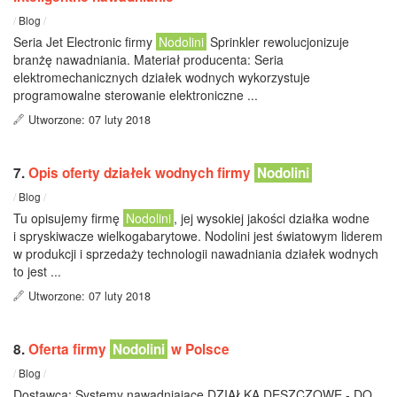
/
Blog
/
Seria Jet Electronic firmy
Nodolini
Sprinkler rewolucjonizuje
branżę nawadniania. Materiał producenta: Seria
elektromechanicznych działek wodnych wykorzystuje
programowalne sterowanie elektroniczne ...
Utworzone: 07 luty 2018
7.
Opis oferty działek wodnych firmy
Nodolini
/
Blog
/
Tu opisujemy firmę
Nodolini
, jej wysokiej jakości działka wodne
i spryskiwacze wielkogabarytowe. Nodolini jest światowym liderem
w produkcji i sprzedaży technologii nawadniania działek wodnych
to jest ...
Utworzone: 07 luty 2018
8.
Oferta firmy
Nodolini
w Polsce
/
Blog
/
Dostawca: Systemy nawadniające DZIAŁKA DESZCZOWE - DO